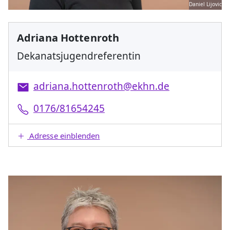
Daniel Lijovic
Adriana Hottenroth
Dekanatsjugendreferentin
adriana.hottenroth@ekhn.de
0176/81654245
Adresse einblenden