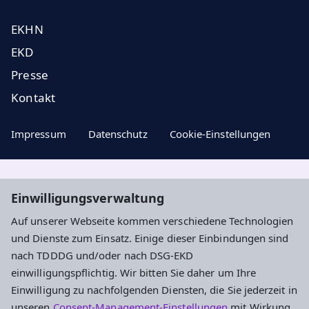
EKHN
EKD
Presse
Kontakt
Impressum
Datenschutz
Cookie-Einstellungen
Aktuelle Nachrichten, geistige Impulse ...
Einwilligungsverwaltung
Auf unserer Webseite kommen verschiedene Technologien
Newsletter entdecken
und Dienste zum Einsatz. Einige dieser Einbindungen sind
nach TDDDG und/oder nach DSG-EKD
einwilligungspflichtig. Wir bitten Sie daher um Ihre
Adresse
Einwilligung zu nachfolgenden Diensten, die Sie jederzeit in
unseren
Consent-Management-Einstellungen
mit Wirkung