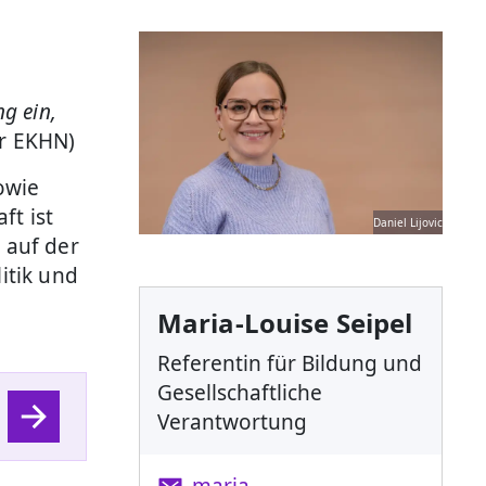
ng ein,
er EKHN)
owie
ft ist
Daniel Lijovic
 auf der
itik und
Maria-Louise Seipel
Referentin für Bildung und
Gesellschaftliche
Verantwortung
maria-