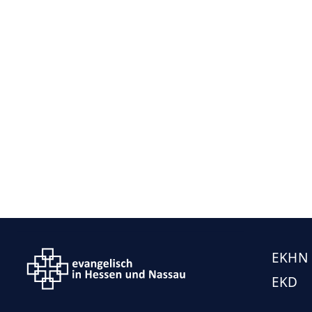
EKHN
EKD