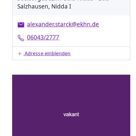
Salzhausen, Nidda I
alexander.starck@ekhn.de
06043/2777
Adresse einblenden