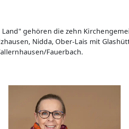
Land" gehören die zehn Kirchengemei
lzhausen, Nidda, Ober-Lais mit Glashü
Wallernhausen/Fauerbach.