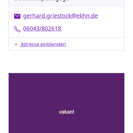
gerhard.griestock@ekhn.de
06043/802618
Adresse einblenden