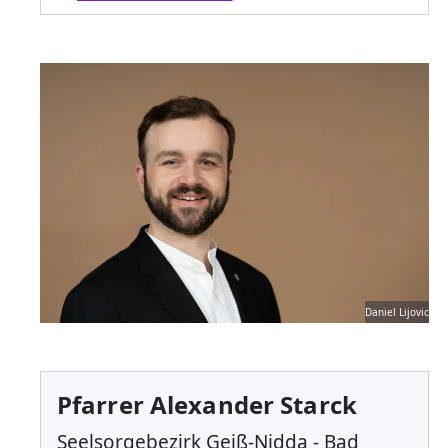
Daniel Lijovic
Pfarrer Alexander Starck
Seelsorgebezirk Geiß-Nidda - Bad