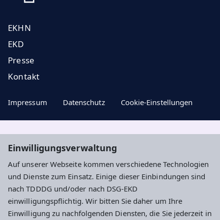
EKHN
EKD
Presse
Kontakt
Impressum
Datenschutz
Cookie-Einstellungen
Aktuelle Nachrichten, geistige Impulse ...
Einwilligungsverwaltung
Auf unserer Webseite kommen verschiedene Technologien
Newsletter entdecken
und Dienste zum Einsatz. Einige dieser Einbindungen sind
nach TDDDG und/oder nach DSG-EKD
einwilligungspflichtig. Wir bitten Sie daher um Ihre
Adresse
Einwilligung zu nachfolgenden Diensten, die Sie jederzeit in