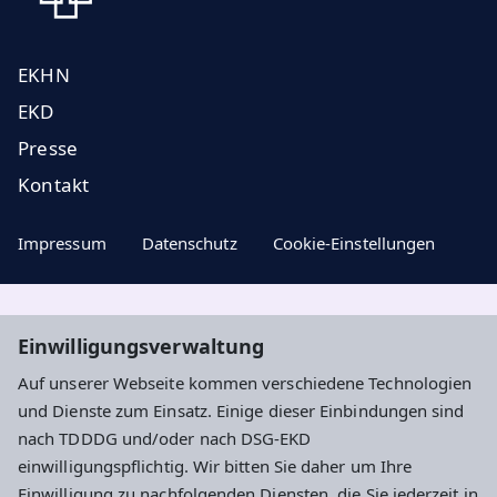
EKHN
EKD
Presse
Kontakt
Impressum
Datenschutz
Cookie-Einstellungen
Aktuelle Nachrichten, geistige Impulse ...
Einwilligungsverwaltung
Auf unserer Webseite kommen verschiedene Technologien
Newsletter entdecken
und Dienste zum Einsatz. Einige dieser Einbindungen sind
nach TDDDG und/oder nach DSG-EKD
einwilligungspflichtig. Wir bitten Sie daher um Ihre
Adresse
Einwilligung zu nachfolgenden Diensten, die Sie jederzeit in